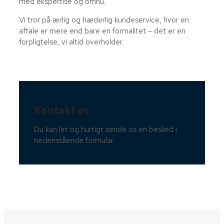
med ekspertise og omhu.
Vi tror på ærlig og hæderlig kundeservice, hvor en
aftale er mere end bare en formalitet – det er en
forpligtelse, vi altid overholder.
Kontakt os
Du kan let og hurtigt sende os en besked i
nedenstående formular.