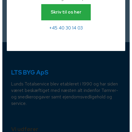
Skriv til os her
+45 40 30 14 03
LTS BYG ApS
Lunds Totalservice blev etableret i 1990 og har siden
været beskæftiget med næsten alt indenfor Tømrer-
og snedkeropgaver samt ejendomsvedligehold og
service.
Vi udfører