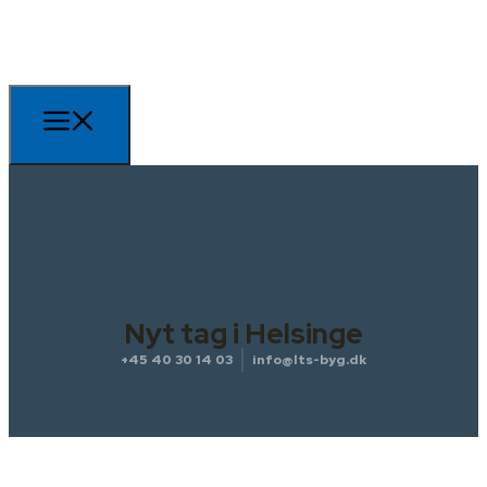
Nyt tag i Helsinge
+45 40 30 14 03
info@lts-byg.dk