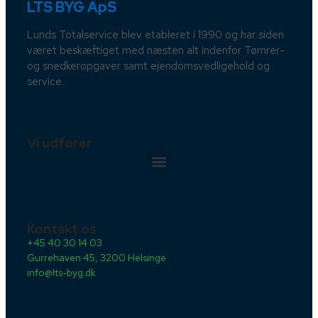
LTS BYG ApS
Lunds Totalservice blev etableret i 1990 og har siden
været beskæftiget med næsten alt indenfor Tømrer-
og snedkeropgaver samt ejendomsvedligehold og
service.
Vi udfører
Kontakt os
+45 40 30 14 03
Gurrehaven 45, 3200 Helsinge
info@lts-byg.dk