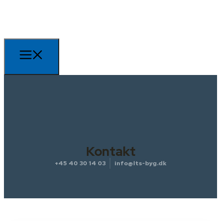
Kontakt
+45 40 30 14 03
info@lts-byg.dk