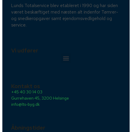
Lunds Totalservice blev etableret i 1990 og har siden
været beskæftiget med næsten alt indenfor Tømrer-
og snedkeropgaver samt ejendomsvedligehold og
service.
Vi udfører
Kontakt os
+45 40 30 14 03
Gurrehaven 45, 3200 Helsinge
info@lts-byg.dk
Åbningstider